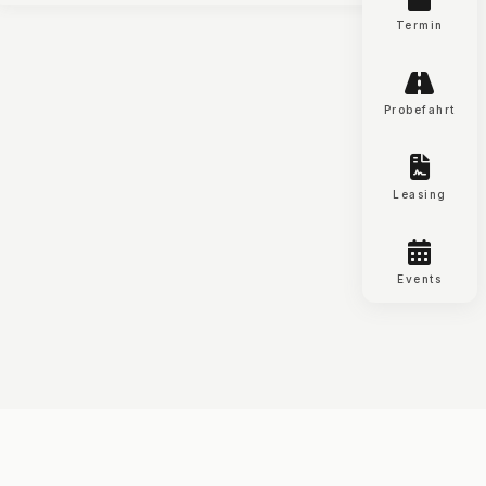
Termin
Moto-Tech Zentralschweiz
AG
Probefahrt
Dorfstrasse 45
6035 Perlen
Leasing
Events