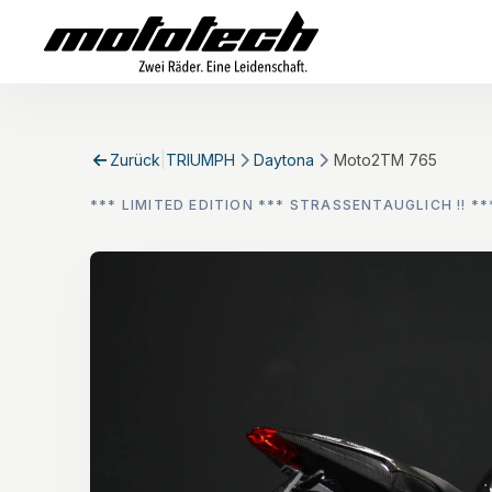
Zurück
|
TRIUMPH
Daytona
Moto2TM 765
*** LIMITED EDITION *** STRASSENTAUGLICH !! **