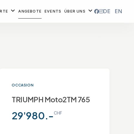
DE
EN
ORTE
ANGEBOTE
EVENTS
ÜBER UNS
OCCASION
TRIUMPH Moto2TM 765
29'980.-
CHF