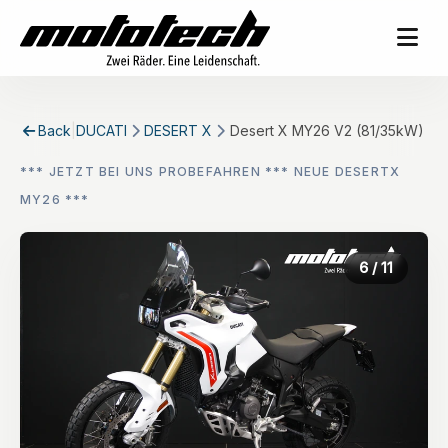
Back
|
DUCATI
DESERT X
Desert X MY26 V2 (81/35kW)
*** JETZT BEI UNS PROBEFAHREN *** NEUE DESERTX
MY26 ***
6
/ 11