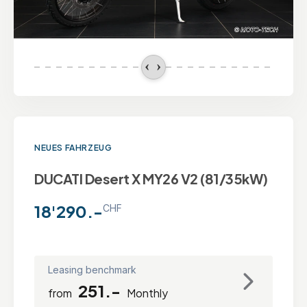
NEUES FAHRZEUG
DUCATI Desert X MY26 V2 (81/35kW)
18'290.-
CHF
Leasing benchmark
251.-
from
Monthly