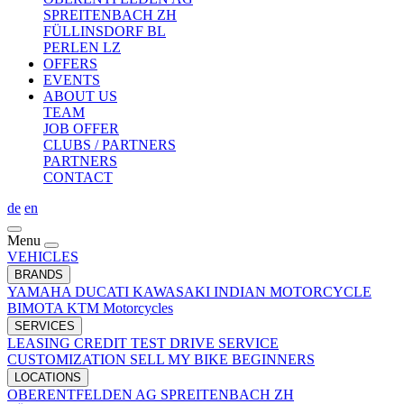
SPREITENBACH ZH
FÜLLINSDORF BL
PERLEN LZ
OFFERS
EVENTS
ABOUT US
TEAM
JOB OFFER
CLUBS / PARTNERS
PARTNERS
CONTACT
de
en
Menu
VEHICLES
BRANDS
YAMAHA
DUCATI
KAWASAKI
INDIAN MOTORCYCLE
BIMOTA
KTM Motorcycles
SERVICES
LEASING
CREDIT
TEST DRIVE
SERVICE
CUSTOMIZATION
SELL MY BIKE
BEGINNERS
LOCATIONS
OBERENTFELDEN AG
SPREITENBACH ZH