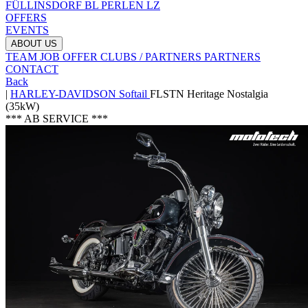
FÜLLINSDORF BL
PERLEN LZ
OFFERS
EVENTS
ABOUT US
TEAM
JOB OFFER
CLUBS / PARTNERS
PARTNERS
CONTACT
Back
|
HARLEY-DAVIDSON
Softail
FLSTN Heritage Nostalgia
(35kW)
*** AB SERVICE ***