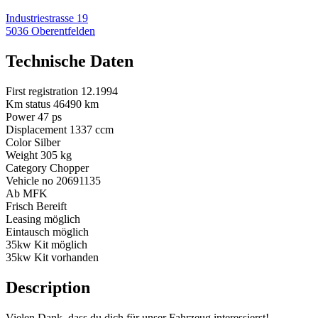
Industriestrasse 19
5036 Oberentfelden
Technische Daten
First registration
12.1994
Km status
46490
km
Power
47
ps
Displacement
1337
ccm
Color
Silber
Weight
305
kg
Category
Chopper
Vehicle no
20691135
Ab MFK
Frisch Bereift
Leasing möglich
Eintausch möglich
35kw Kit möglich
35kw Kit vorhanden
Description
Vielen Dank, dass du dich für unser Fahrzeug interessierst!