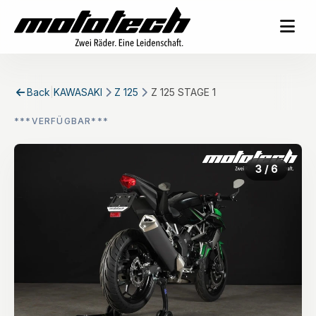
Back
|
KAWASAKI
Z 125
Z 125 STAGE 1
***VERFÜGBAR***
3
/ 6