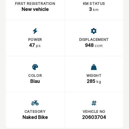
FIRST REGISTRATION
KM STATUS
New vehicle
3
km
POWER
DISPLACEMENT
47
948
ps
ccm
COLOR
WEIGHT
Blau
285
kg
CATEGORY
VEHICLE NO
Naked Bike
20603704