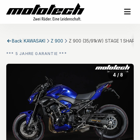
Back
|
KAWASAKI
Z 900
Z 900 (35/91kW) STAGE 1 SHARK D
*** 5 JAHRE GARANTIE ***
4
/ 8