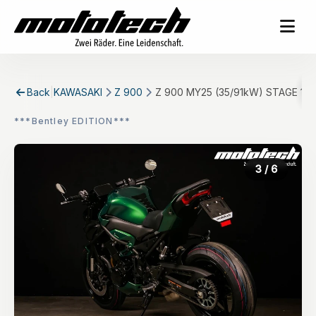
Back
|
KAWASAKI
Z 900
Z 900 MY25 (35/91kW) STAGE 1 Be
***Bentley EDITION***
3
/ 6