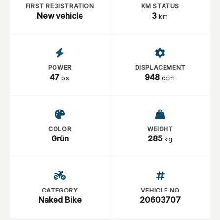
FIRST REGISTRATION
KM STATUS
New vehicle
3
km
POWER
DISPLACEMENT
47
948
ps
ccm
COLOR
WEIGHT
Grün
285
kg
CATEGORY
VEHICLE NO
Naked Bike
20603707