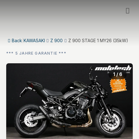
Back
|
KAWASAKI
Z 900
Z 900 STAGE 1 MY26 (35kW)
*** 5 JAHRE GARANTIE ***
1
/ 6