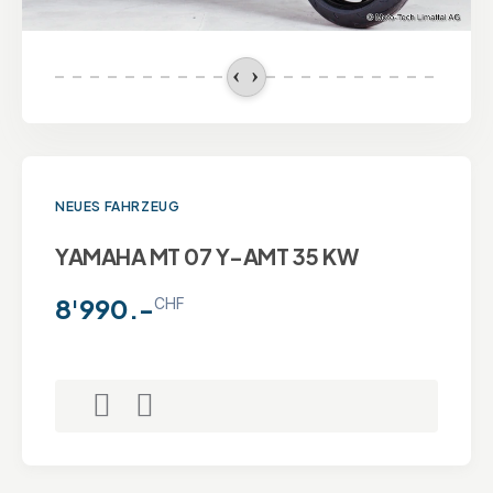
NEUES FAHRZEUG
YAMAHA MT 07 Y-AMT 35 KW
8'990.-
CHF