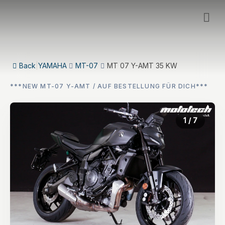
Back
|
YAMAHA
MT-07
MT 07 Y-AMT 35 KW
***NEW MT-07 Y-AMT / AUF BESTELLUNG FÜR DICH***
1
/ 7