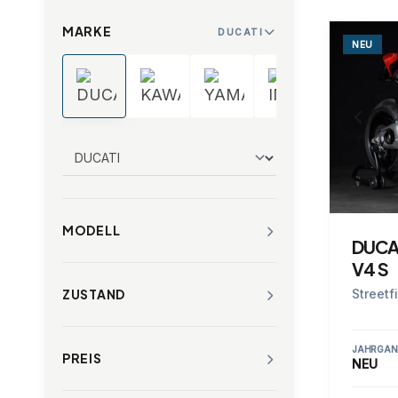
MARKE
DUCATI
NEU
MODELL
DUCA
V4 S
Streetf
ZUSTAND
JAHRGAN
PREIS
NEU