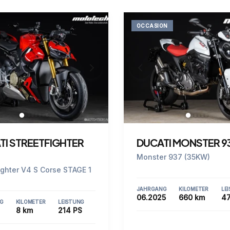
OCCASION
TI STREETFIGHTER
DUCATI MONSTER 9
Monster 937 (35KW)
ighter V4 S Corse STAGE 1
JAHRGANG
KILOMETER
LE
06.2025
660 km
47
G
KILOMETER
LEISTUNG
8 km
214 PS