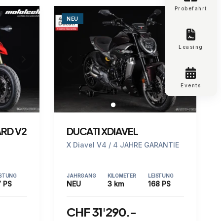
Probefahrt
NEU
Leasing
Events
RD V2
DUCATI XDIAVEL
X Diavel V4 / 4 JAHRE GARANTIE
ISTUNG
JAHRGANG
KILOMETER
LEISTUNG
 PS
NEU
3 km
168 PS
CHF 31'290.-