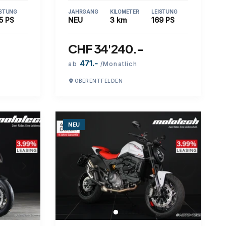
ISTUNG
JAHRGANG
KILOMETER
LEISTUNG
5 PS
NEU
3 km
169 PS
CHF 34'240.-
471.-
ab
/Monatlich
OBERENTFELDEN
NEU