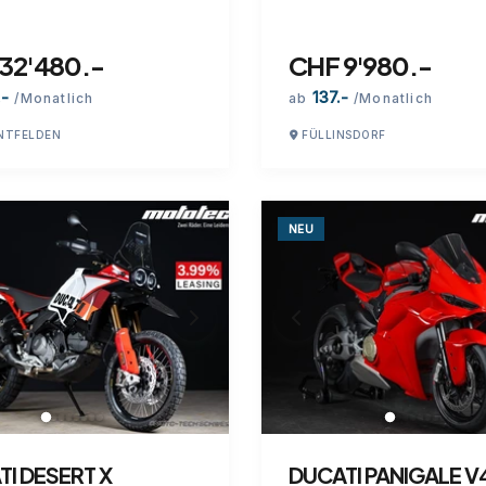
32'480.-
CHF 9'980.-
.-
137.-
/Monatlich
ab
/Monatlich
NTFELDEN
FÜLLINSDORF
NEU
I DESERT X
DUCATI PANIGALE V