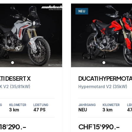
NEU
I DESERT X
DUCATI HYPERMOTA
X V2 (35/81kW)
Hypermotard V2 (35kW)
G
KILOMETER
LEISTUNG
JAHRGANG
KILOMETER
LE
3 km
47 PS
NEU
3 km
47
18'290.-
CHF 15'990.-