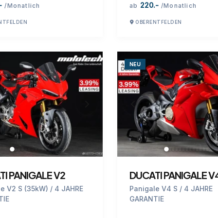
-
220.-
/Monatlich
ab
/Monatlich
NTFELDEN
OBERENTFELDEN
NEU
I PANIGALE V2
DUCATI PANIGALE V
le V2 S (35kW) / 4 JAHRE
Panigale V4 S / 4 JAHRE
TIE
GARANTIE