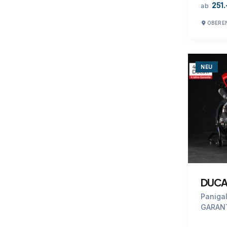
251.
ab
OBERE
NEU
DUCAT
Paniga
GARAN