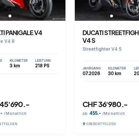
TI PANIGALE V4
DUCATI STREETFIG
V4 S
le V4 R
Streetfighter V4 S
G
KILOMETER
LEISTUNG
3 km
218 PS
JAHRGANG
KILOMETER
LE
07.2026
30 km
20
45'690.-
CHF 36'980.-
.-
455.-
/Monatlich
ab
/Monatlich
NTFELDEN
OBERENTFELDEN