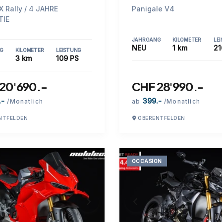
X Rally / 4 JAHRE
Panigale V4
TIE
JAHRGANG
KILOMETER
LE
NEU
1 km
21
G
KILOMETER
LEISTUNG
3 km
109 PS
20'690.-
CHF 28'990.-
.-
399.-
/Monatlich
ab
/Monatlich
NTFELDEN
OBERENTFELDEN
OCCASION