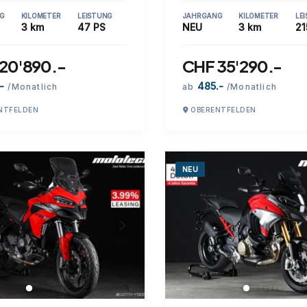
G
KILOMETER
LEISTUNG
JAHRGANG
KILOMETER
LE
3 km
47 PS
NEU
3 km
21
20'890.-
CHF 35'290.-
-
485.-
/Monatlich
ab
/Monatlich
NTFELDEN
OBERENTFELDEN
NEU