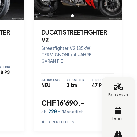
HTER
DUCATI STREETFIGHTER
V2
Streetfighter V2 (35kW)
TERMIGNONI / 4 JAHRE
GARANTIE
ISTUNG
8 PS
JAHRGANG
KILOMETER
LEISTUNG
NEU
3 km
47 PS
Fahrzeuge
CHF 16'690.-
229.-
ab
/Monatlich
Termin
OBERENTFELDEN