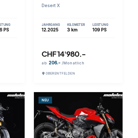
Desert X
ISTUNG
JAHRGANG
KILOMETER
LEISTUNG
6 PS
12.2025
3 km
109 PS
CHF 14'980.-
206.-
ab
/Monatlich
OBERENTFELDEN
NEU