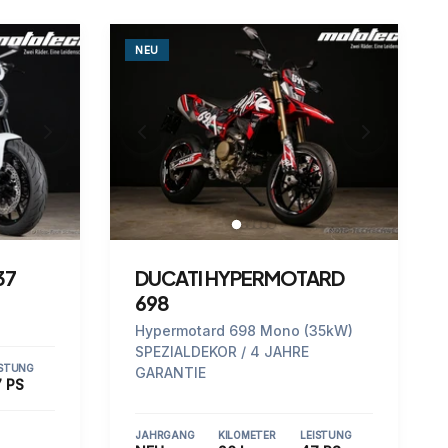
NEU
37
DUCATI HYPERMOTARD
698
Hypermotard 698 Mono (35kW)
SPEZIALDEKOR / 4 JAHRE
ISTUNG
GARANTIE
 PS
JAHRGANG
KILOMETER
LEISTUNG