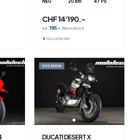
NEU
20 km
47 PS
CHF 14'190.-
195.-
ab
/Monatlich
FÜLLINSDORF
OCCASION
4
DUCATI DESERT X