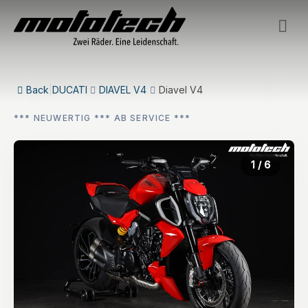
Back
|
DUCATI
DIAVEL V4
Diavel V4
*** NEUWERTIG *** AB SERVICE ***
1
/ 6