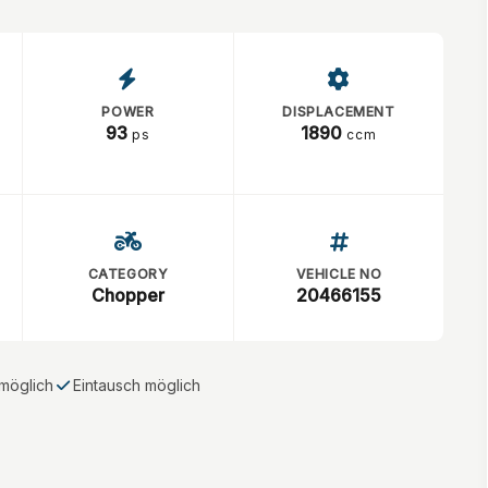
POWER
DISPLACEMENT
93
1890
ps
ccm
CATEGORY
VEHICLE NO
Chopper
20466155
möglich
Eintausch möglich