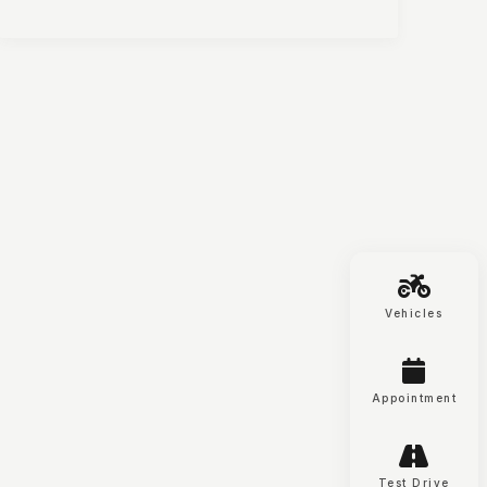
Moto-Tech Baselland AG
Schneckelerstrasse 18
4414 Füllinsdorf
Vehicles
Appointment
Test Drive