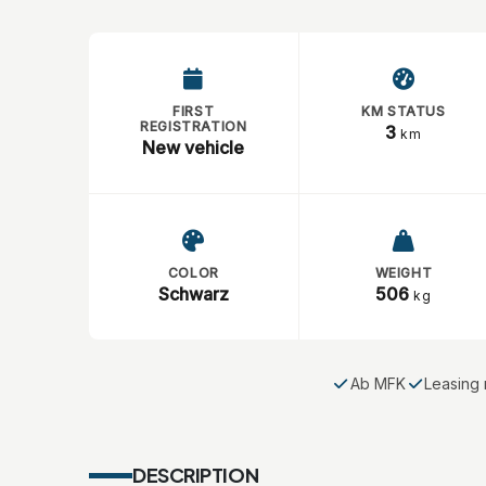
FIRST
KM STATUS
REGISTRATION
3
km
New vehicle
COLOR
WEIGHT
Schwarz
506
kg
Ab MFK
Leasing 
DESCRIPTION