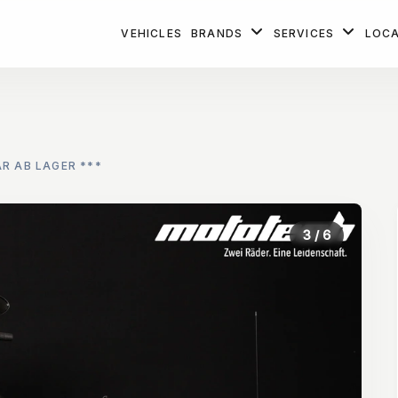
VEHICLES
BRANDS
SERVICES
LOC
AR AB LAGER ***
3
/ 6