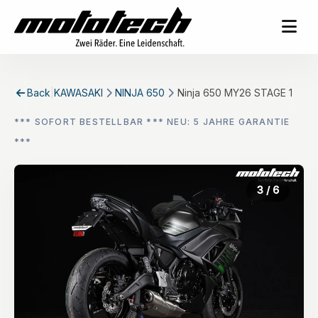
Back
|
KAWASAKI
NINJA 650
Ninja 650 MY26 STAGE 1
*** SOFORT BESTELLBAR *** NEU: 5 JAHRE GARANTIE
***
3
/ 6