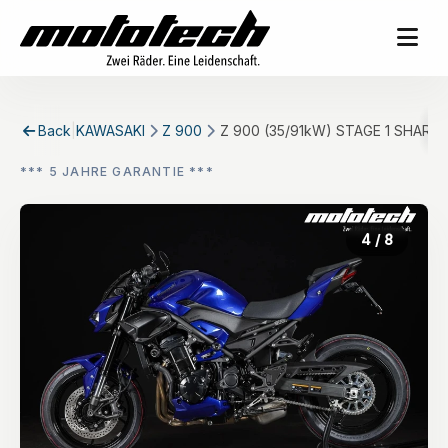
Back
|
KAWASAKI
Z 900
Z 900 (35/91kW) STAGE 1 SHARK D
*** 5 JAHRE GARANTIE ***
4
/ 8