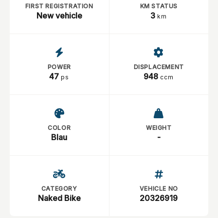
FIRST REGISTRATION
KM STATUS
New vehicle
3
km
POWER
DISPLACEMENT
47
948
ps
ccm
COLOR
WEIGHT
Blau
-
CATEGORY
VEHICLE NO
Naked Bike
20326919