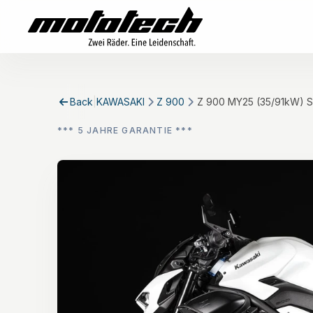
Back
|
KAWASAKI
Z 900
Z 900 MY25 (35/91kW) 
*** 5 JAHRE GARANTIE ***