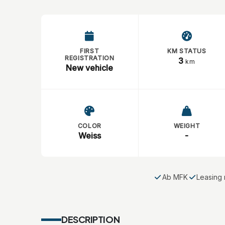
FIRST
KM STATUS
REGISTRATION
3
km
New vehicle
COLOR
WEIGHT
Weiss
-
Ab MFK
Leasing 
DESCRIPTION