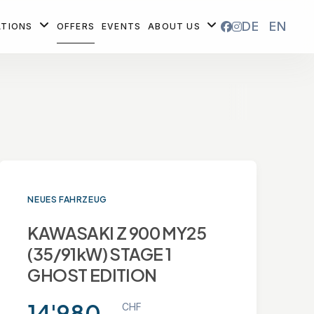
DE
EN
ATIONS
OFFERS
EVENTS
ABOUT US
NEUES FAHRZEUG
KAWASAKI Z 900 MY25
(35/91kW) STAGE 1
GHOST EDITION
14'980.-
CHF