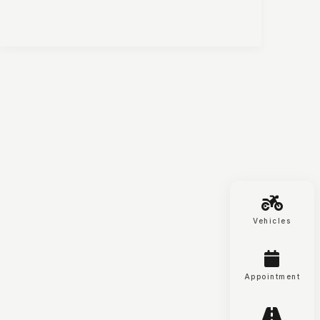
Moto-Tech Baselland AG
Schneckelerstrasse 18
4414 Füllinsdorf
Vehicles
Appointment