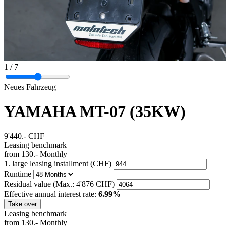
1
/ 7
Neues Fahrzeug
YAMAHA MT-07 (35KW)
9'440.-
CHF
Leasing benchmark
from
130.-
Monthly
1. large leasing installment (CHF)
Runtime
Residual value
(Max.: 4'876 CHF)
Effective annual interest rate:
6.99%
Take over
Leasing benchmark
from
130.-
Monthly