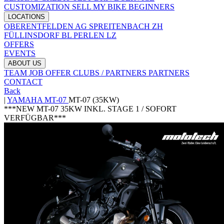
CUSTOMIZATION
SELL MY BIKE
BEGINNERS
LOCATIONS
OBERENTFELDEN AG
SPREITENBACH ZH
FÜLLINSDORF BL
PERLEN LZ
OFFERS
EVENTS
ABOUT US
TEAM
JOB OFFER
CLUBS / PARTNERS
PARTNERS
CONTACT
Back
|
YAMAHA
MT-07
MT-07 (35KW)
***NEW MT-07 35KW INKL. STAGE 1 / SOFORT
VERFÜGBAR***