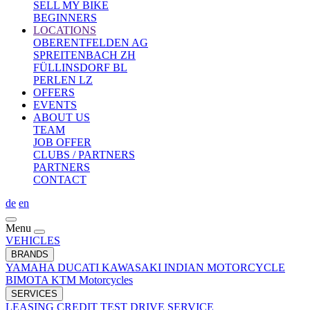
SELL MY BIKE
BEGINNERS
LOCATIONS
OBERENTFELDEN AG
SPREITENBACH ZH
FÜLLINSDORF BL
PERLEN LZ
OFFERS
EVENTS
ABOUT US
TEAM
JOB OFFER
CLUBS / PARTNERS
PARTNERS
CONTACT
de
en
Menu
VEHICLES
BRANDS
YAMAHA
DUCATI
KAWASAKI
INDIAN MOTORCYCLE
BIMOTA
KTM Motorcycles
SERVICES
LEASING
CREDIT
TEST DRIVE
SERVICE