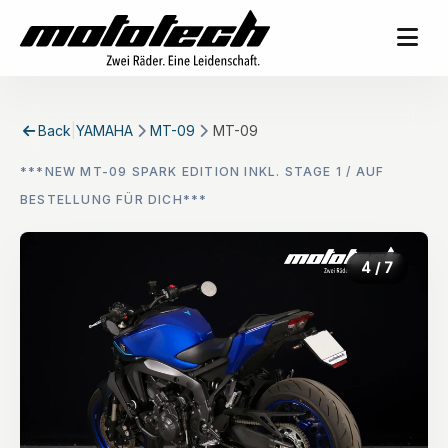
Back
|
YAMAHA
MT-09
MT-09
***NEW MT-09 SPARK EDITION INKL. STAGE 1 / AUF
BESTELLUNG FÜR DICH***
4
/ 7