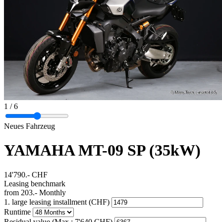
1
/ 6
Neues Fahrzeug
YAMAHA MT-09 SP (35kW)
14'790.-
CHF
Leasing benchmark
from
203.-
Monthly
1. large leasing installment (CHF)
Runtime
Residual value
(Max.: 7'640 CHF)