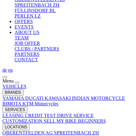
SPREITENBACH ZH
FÜLLINSDORF BL
PERLEN LZ
OFFERS
EVENTS
ABOUT US
TEAM
JOB OFFER
CLUBS / PARTNERS
PARTNERS
CONTACT
de
en
Menu
VEHICLES
BRANDS
YAMAHA
DUCATI
KAWASAKI
INDIAN MOTORCYCLE
BIMOTA
KTM Motorcycles
SERVICES
LEASING
CREDIT
TEST DRIVE
SERVICE
CUSTOMIZATION
SELL MY BIKE
BEGINNERS
LOCATIONS
OBERENTFELDEN AG
SPREITENBACH ZH