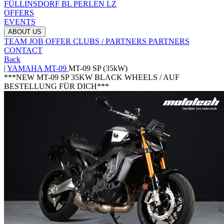
FÜLLINSDORF BL
PERLEN LZ
OFFERS
EVENTS
ABOUT US
TEAM
JOB OFFER
CLUBS / PARTNERS
PARTNERS
CONTACT
Back
|
YAMAHA
MT-09
MT-09 SP (35kW)
***NEW MT-09 SP 35KW BLACK WHEELS / AUF
BESTELLUNG FÜR DICH***