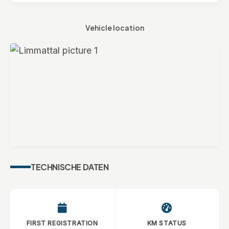
Vehicle location
Moto-Tech Limmattal AG
TECHNISCHE DATEN
Landstrasse 140
8957 Spreitenbach
FIRST REGISTRATION
KM STATUS