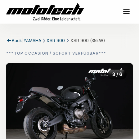
Back
|
YAMAHA
XSR 900
XSR 900 (35kW)
***TOP OCCASION / SOFORT VERFÜGBAR***
3
/ 6