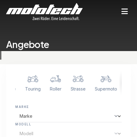
Angebote
ed bike
Touring
Roller
Strasse
Supermoto
Endu
MARKE
MODELL