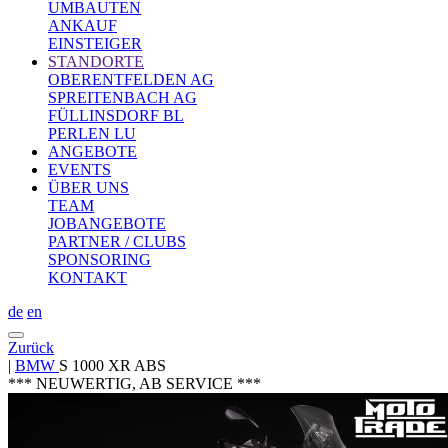
UMBAUTEN
ANKAUF
EINSTEIGER
STANDORTE
OBERENTFELDEN AG
SPREITENBACH AG
FÜLLINSDORF BL
PERLEN LU
ANGEBOTE
EVENTS
ÜBER UNS
TEAM
JOBANGEBOTE
PARTNER / CLUBS
SPONSORING
KONTAKT
de
en
Zurück
|
BMW
S 1000 XR ABS
*** NEUWERTIG, AB SERVICE ***