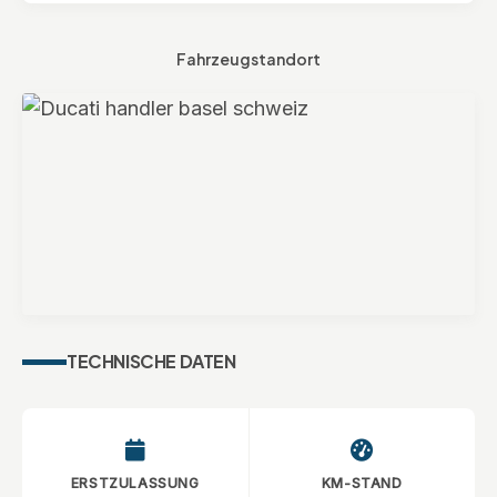
Fahrzeugstandort
Moto-Tech Baselland AG
TECHNISCHE DATEN
Schneckelerstrasse 18
4414 Füllinsdorf
ERSTZULASSUNG
KM-STAND