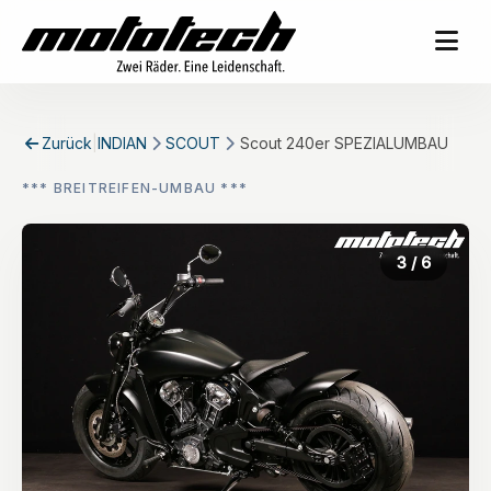
Zurück
|
INDIAN
SCOUT
Scout 240er SPEZIALUMBAU
*** BREITREIFEN-UMBAU ***
3
/ 6