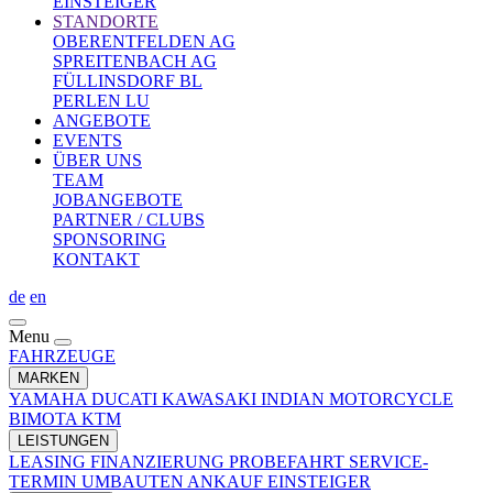
EINSTEIGER
STANDORTE
OBERENTFELDEN AG
SPREITENBACH AG
FÜLLINSDORF BL
PERLEN LU
ANGEBOTE
EVENTS
ÜBER UNS
TEAM
JOBANGEBOTE
PARTNER / CLUBS
SPONSORING
KONTAKT
de
en
Menu
FAHRZEUGE
MARKEN
YAMAHA
DUCATI
KAWASAKI
INDIAN MOTORCYCLE
BIMOTA
KTM
LEISTUNGEN
LEASING
FINANZIERUNG
PROBEFAHRT
SERVICE-
TERMIN
UMBAUTEN
ANKAUF
EINSTEIGER