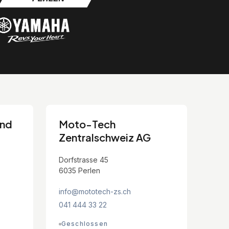
and
Moto-Tech
Zentralschweiz AG
Dorfstrasse 45
6035 Perlen
info@mototech-zs.ch
041 444 33 22
Geschlossen