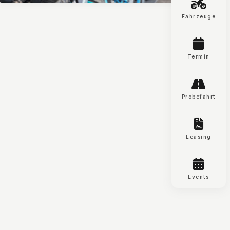
Fahrzeuge
Moto-Tech Limmattal AG
Landstrasse 140
Termin
8957 Spreitenbach
Probefahrt
Leasing
Events