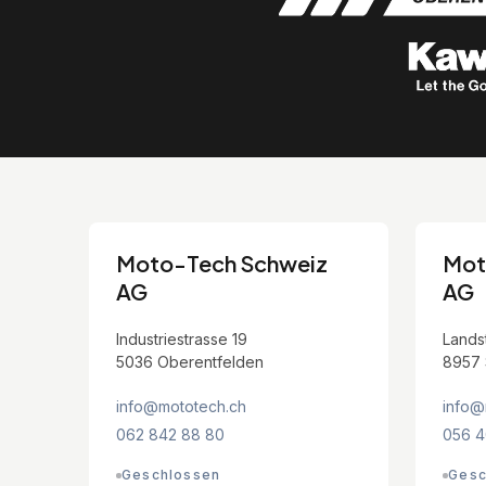
Moto-Tech Schweiz
Mot
AG
AG
Industriestrasse 19
Lands
5036 Oberentfelden
8957 
info@mototech.ch
info@
062 842 88 80
056 4
Geschlossen
Gesc