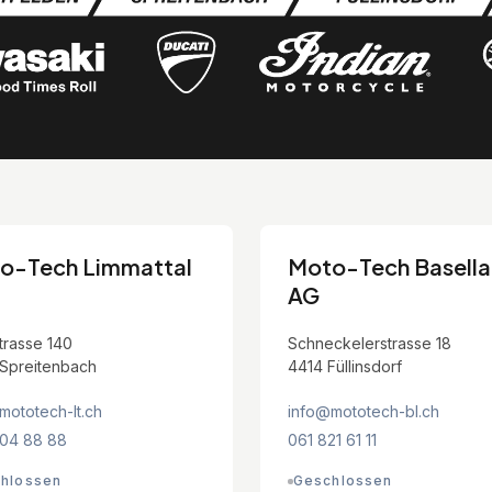
o-Tech Limmattal
Moto-Tech Basell
AG
trasse 140
Schneckelerstrasse 18
Spreitenbach
4414 Füllinsdorf
mototech-lt.ch
info@mototech-bl.ch
04 88 88
061 821 61 11
hlossen
Geschlossen