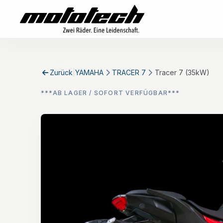
Zurück
|
YAMAHA
TRACER 7
Tracer 7 (35kW)
***AB LAGER / SOFORT VERFÜGBAR***