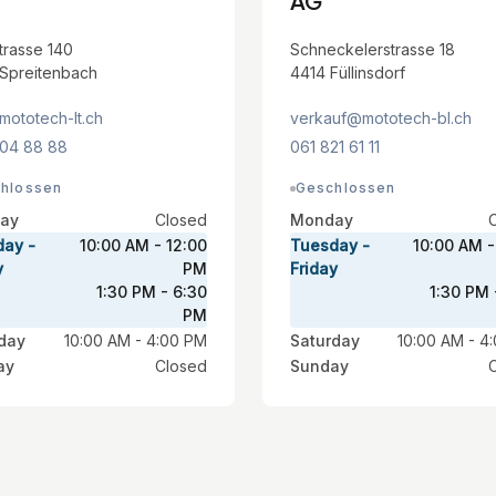
AG
trasse 140
Schneckelerstrasse 18
Spreitenbach
4414 Füllinsdorf
mototech-lt.ch
verkauf@mototech-bl.ch
04 88 88
061 821 61 11
hlossen
Geschlossen
ay
Closed
Monday
day -
10:00 AM - 12:00
Tuesday -
10:00 AM -
y
PM
Friday
1:30 PM - 6:30
1:30 PM 
PM
day
10:00 AM - 4:00 PM
Saturday
10:00 AM - 4
ay
Closed
Sunday