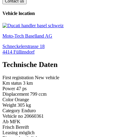
Contact us
Vehicle location
Moto-Tech Baselland AG
Schneckelerstrasse 18
4414 Füllinsdorf
Technische Daten
First registration
New vehicle
Km status
3
km
Power
47
ps
Displacement
799
ccm
Color
Orange
Weight
305
kg
Category
Enduro
Vehicle no
20660361
Ab MFK
Frisch Bereift
Leasing möglich