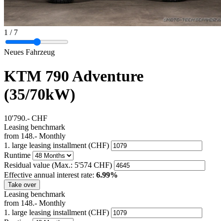
1
/ 7
Neues Fahrzeug
KTM 790 Adventure
(35/70kW)
10'790.-
CHF
Leasing benchmark
from
148.-
Monthly
1. large leasing installment (CHF)
Runtime
Residual value
(Max.: 5'574 CHF)
Effective annual interest rate:
6.99%
Take over
Leasing benchmark
from
148.-
Monthly
1. large leasing installment (CHF)