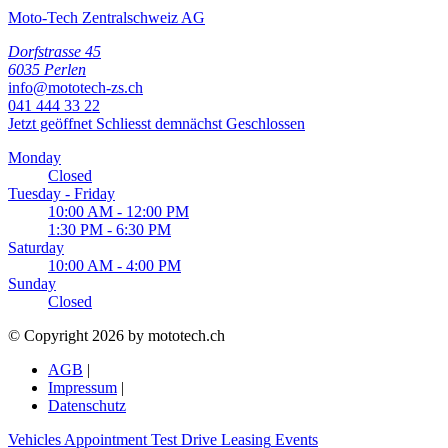
Moto-Tech Zentralschweiz AG
Dorfstrasse 45
6035 Perlen
info@mototech-zs.ch
041 444 33 22
Jetzt geöffnet
Schliesst demnächst
Geschlossen
Monday
Closed
Tuesday - Friday
10:00 AM - 12:00 PM
1:30 PM - 6:30 PM
Saturday
10:00 AM - 4:00 PM
Sunday
Closed
© Copyright 2026 by mototech.ch
AGB
|
Impressum
|
Datenschutz
Vehicles
Appointment
Test Drive
Leasing
Events