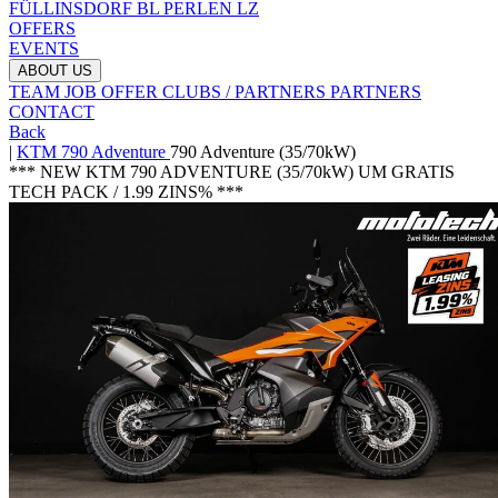
FÜLLINSDORF BL
PERLEN LZ
OFFERS
EVENTS
ABOUT US
TEAM
JOB OFFER
CLUBS / PARTNERS
PARTNERS
CONTACT
Back
|
KTM
790 Adventure
790 Adventure (35/70kW)
*** NEW KTM 790 ADVENTURE (35/70kW) UM GRATIS
TECH PACK / 1.99 ZINS% ***