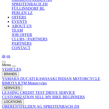
SPREITENBACH ZH
FÜLLINSDORF BL
PERLEN LZ
OFFERS
EVENTS
ABOUT US
TEAM
JOB OFFER
CLUBS / PARTNERS
PARTNERS
CONTACT
de
en
Menu
VEHICLES
BRANDS
YAMAHA
DUCATI
KAWASAKI
INDIAN MOTORCYCLE
BIMOTA
KTM Motorcycles
SERVICES
LEASING
CREDIT
TEST DRIVE
SERVICE
CUSTOMIZATION
SELL MY BIKE
BEGINNERS
LOCATIONS
OBERENTFELDEN AG
SPREITENBACH ZH