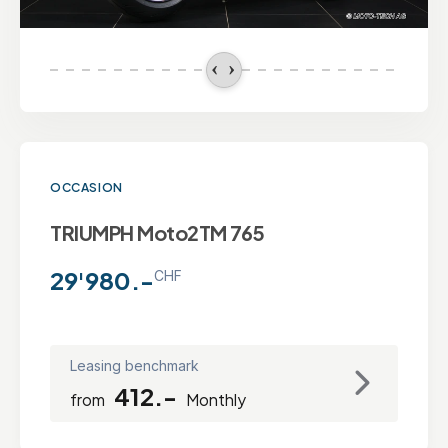
OCCASION
TRIUMPH Moto2TM 765
29'980.-
CHF
Leasing benchmark
412.-
from
Monthly