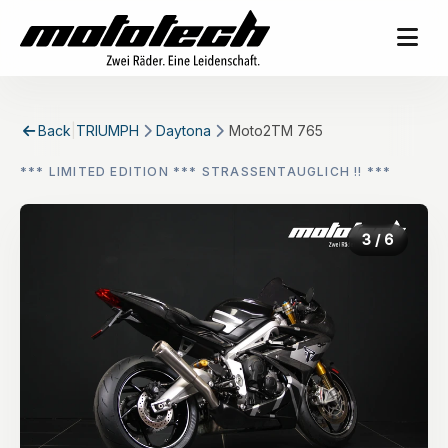
Back
|
TRIUMPH
Daytona
Moto2TM 765
*** LIMITED EDITION *** STRASSENTAUGLICH !! ***
3
/ 6